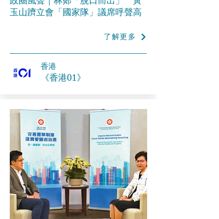
政圈風聲｜林鄭「脫口而出」 黃
玉山躋立會「國家隊」議席呼聲高
了解更多
香港
《香港01》