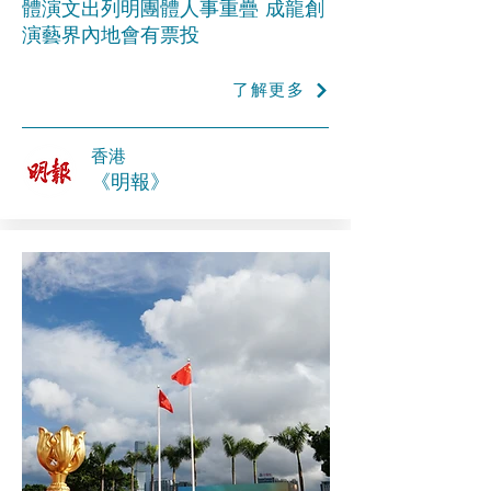
體演文出列明團體人事重疊 成龍創
演藝界內地會有票投
了解更多
香港
《明報》