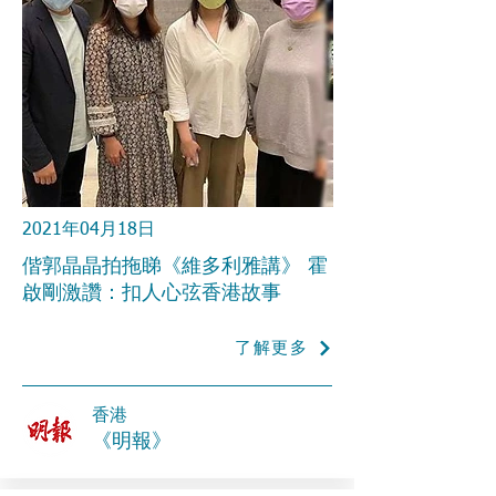
2021年04月18日
偕郭晶晶拍拖睇《維多利雅講》 霍
啟剛激讚：扣人心弦香港故事
了解更多
香港
《明報》