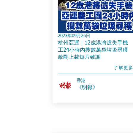
2023年09月26日
杭州亞運｜12歲港將遺失手機
工24小時內搜數萬袋垃圾尋穫
啟剛上載短片致謝
了解更
​香港
《明報》