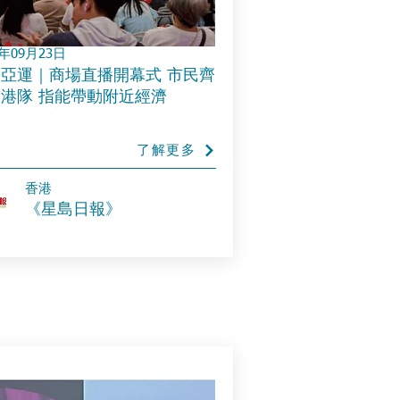
3年09月23日
亞運｜商場直播開幕式 市民齊
港隊 指能帶動附近經濟
了解更多
​香港
《星島日報》