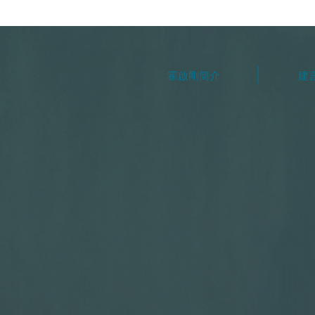
霍啟剛簡介
建