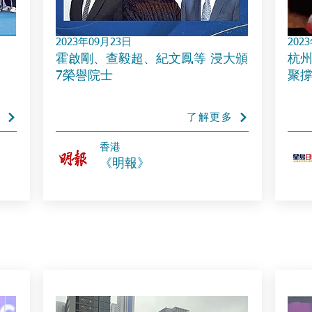
2023年09月23日
202
霍啟剛、查毅超、紀文鳳等 浸大頒
杭州
7榮譽院士
聚撐
多
了解更多
​香港
《明報》