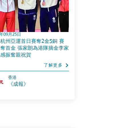
3年09月25日
杭州亞運首日賽奪2金5銅 賽
奪首金 張家朗為港隊摘金李家
稱感振奮親祝賀
了解更多
​香港
《成報》