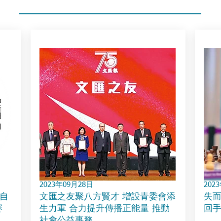
2023年09月28日
202
自
文匯之友聚八方賢才 增設青委會添
失而
赛
生力軍 合力提升傳播正能量 推動
回
社會公益事務