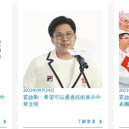
2023年09月24日
202
中
霍啟剛：希望可以通過武術展示中
霍
華文明
表
多
了解更多