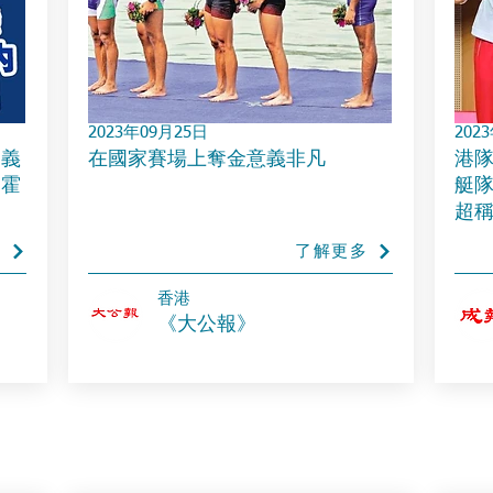
2023年09月25日
202
 義
在國家賽場上奪金意義非凡
港隊
 霍
艇隊
超
多
了解更多
​香港
《大公報》