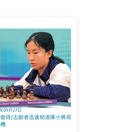
3年09月27日
復得/志願者迅速助港隊小將尋
手機