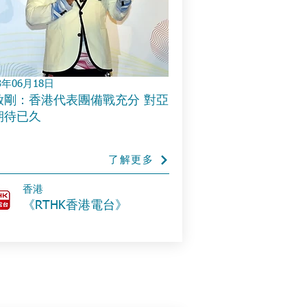
3年06月18日
啟剛：香港代表團備戰充分 對亞
期待已久
了解更多
香港
《RTHK香港電台》