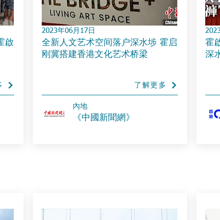
2023年06月17日
202
霍啟
全新人文艺术空间落户深水埗 霍启
霍
刚冀搭建香港文化艺术桥梁
深
多
了解更多
內地
《中國新聞網》