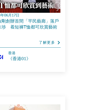
3年06月17日
啟剛創辦首間「平民藝廊」落戶
水埗 着短褲T恤都可欣賞藝術
了解更多
香港
《香港01》