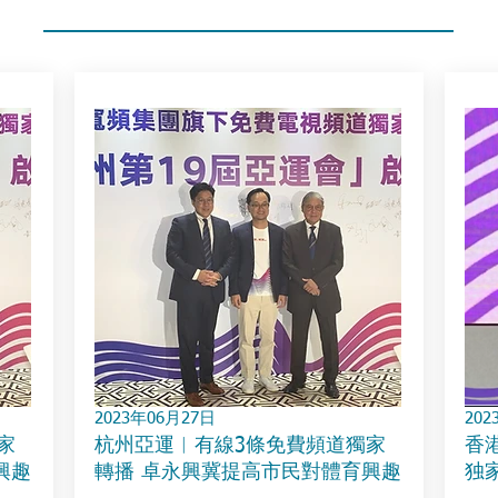
2023年06月27日
202
家
杭州亞運︱有線3條免費頻道獨家
香
興趣
轉播 卓永興冀提高市民對體育興趣
独