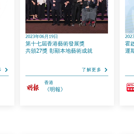
2023年06月19日
202
第十七屆香港藝術發展獎
霍
共頒27獎 彰顯本地藝術成就
運
多
了解更多
香港
《明報》