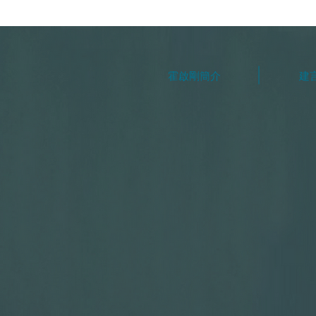
霍啟剛簡介
建