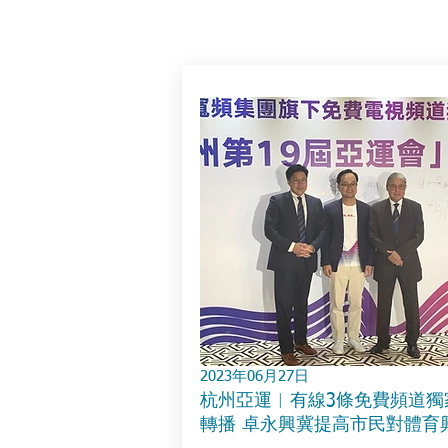
2023年06月27日
杭州亞運︱有線3條免費頻道獨
轉播 卓永興冀提高市民對體育