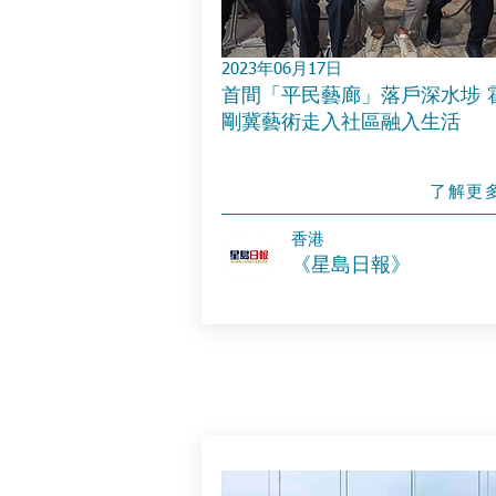
2023年06月17日
首間「平民藝廊」落戶深水埗 
剛冀藝術走入社區融入生活
了解更
香港
《星島日報》