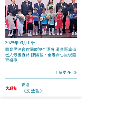
2025年09月19日
體育界酒會賀國慶迎全運會 港賽區籌備
已入最後直路 陳國基：全港齊心呈現體
育盛事
了解更多
香港
《文匯報》