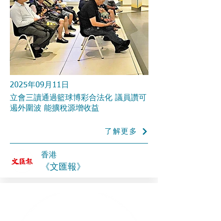
2025年09月11日
立會三讀通過籃球博彩合法化 議員讚可
遏外圍波 能擴稅源增收益
了解更多
香港
《文匯報》