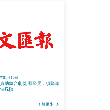
4年01月19日
資助舞台劇獎 藝發局：須降違
安法風險
了解更多