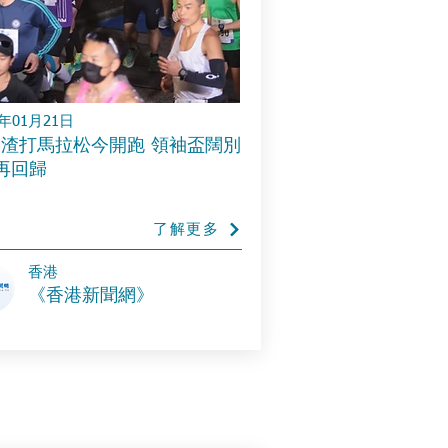
4年01月21日
渣打馬拉松今開跑 領袖盃闊別
再回歸
了解更多
​香港
《香港新聞網》