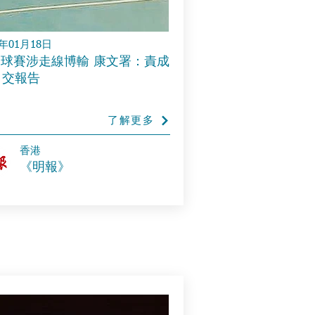
4年01月18日
球賽涉走線博輸 康文署：責成
日交報告
了解更多
​香港
《明報》