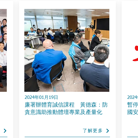
2024年01月19日
202
廉署辦體育誠信課程 黃德森：防
暫停
貪意識助推動體壇專業及產量化
國
多
了解更多