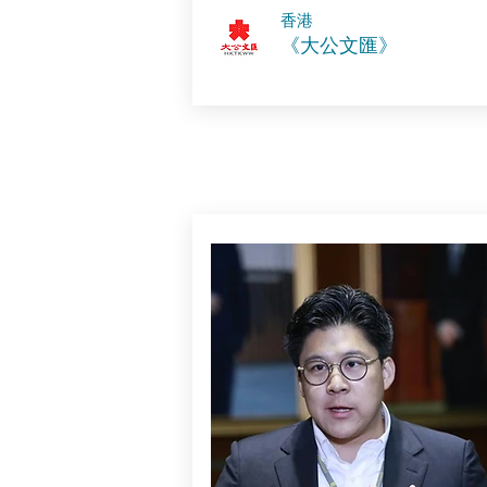
​香港
《大公文匯》