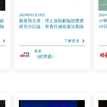
2024年01月18日
202
啟
藝發局主席：停止資助劇協頒獎禮
小學
險
經充分討論，有責任減低違法風險
10
多
了解更多
​香港
《經濟通》