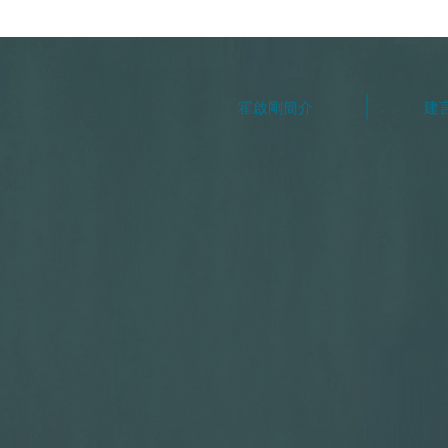
霍啟剛簡介
建