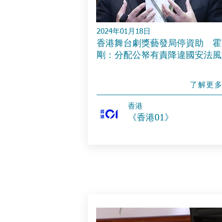
2024年01月18日
香港舞台劇獎藝發局停資助 霍
剛：分配公帑有責降違國安法風
了解更
​香港
《香港01》