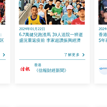
2024年01月22日
202
：
6.7萬健兒跑渣馬 39人送院一猝逝
香港
区
盛況重返疫前 李家超讚振興經濟
5年
多
了解更多
​香港
《信報財經新聞》