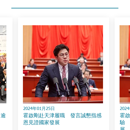
2024年01月25日
202
 逾
霍啟剛赴天津履職 發言誠懇指感
霍
恩見證國家發展
驗
展