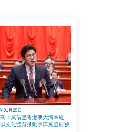
4年01月25日
啟剛：冀借鑒粵港澳大灣區經
 以文化體育推動京津冀協同發