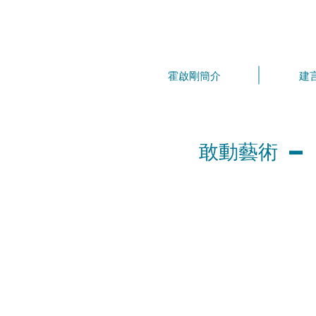
霍啟剛簡介
建
敢動藝術 —