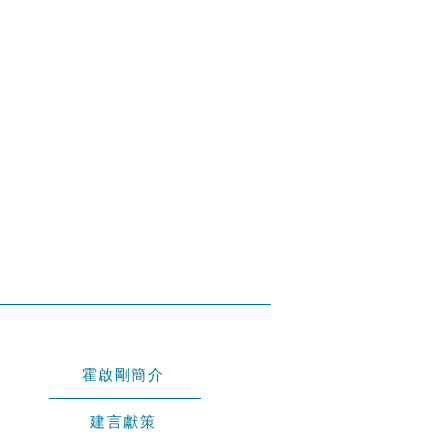
霍啟剛簡介
建言獻策