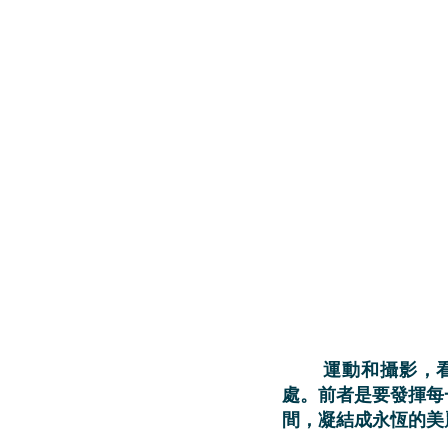
	運動和攝影，看似是兩個完全不同的領域，但事實上，它們卻有著非常深刻的共通之
處。前者是要發揮每
間，凝結成永恆的美