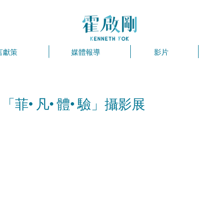
言獻策
媒體報導
影片
 「菲·凡·體·驗」攝影展