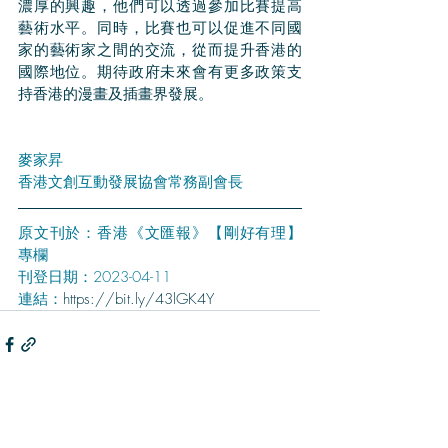
濃厚的興趣，他們可以透過參加比賽提高
藝術水平。同時，比賽也可以促進不同國
家的藝術家之間的交流，從而提升香港的
國際地位。期待政府未來會有更多政策支
持香港的漫畫及插畫界發展。
麥家昇
香港文創互動發展協會常務副會長
原文刊於：香港《文匯報》【剛好有理】
專欄
刊登日期：2023-04-11
連結：
https://bit.ly/43lGK4Y