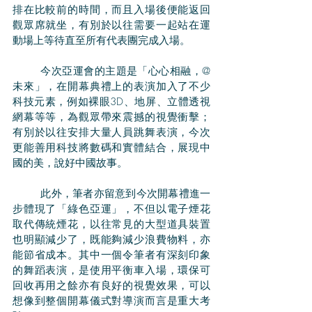
排在比較前的時間，而且入場後便能返回
觀眾席就坐，有別於以往需要一起站在運
動場上等待直至所有代表團完成入場。
	今次亞運會的主題是「心心相融，@
未來」，在開幕典禮上的表演加入了不少
科技元素，例如裸眼3D、地屏、立體透視
網幕等等，為觀眾帶來震撼的視覺衝擊；
有別於以往安排大量人員跳舞表演，今次
更能善用科技將數碼和實體結合，展現中
國的美，說好中國故事。
	此外，筆者亦留意到今次開幕禮進一
步體現了「綠色亞運」，不但以電子煙花
取代傳統煙花，以往常見的大型道具裝置
也明顯減少了，既能夠減少浪費物料，亦
能節省成本。其中一個令筆者有深刻印象
的舞蹈表演，是使用平衡車入場，環保可
回收再用之餘亦有良好的視覺效果，可以
想像到整個開幕儀式對導演而言是重大考