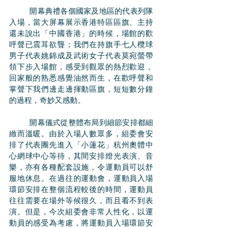
	開幕典禮各個國家及地區的代表列隊
入場，當大屏幕展示香港特區區旗、主持
還未說出「中國香港」的時候，場館的歡
呼聲已震耳欲聾；我們在持旗手七人欖球
男子代表姚錦成及武術女子代表莫宛螢帶
領下步入場館，感受到觀眾的熱烈歡迎，
回家般的熟悉感覺油然而生，在歡呼聲和
掌聲下我們邊走邊揮動區旗，短短數分鐘
的過程，奇妙又感動。
	開幕儀式從整體布局到細節安排都細
緻而溫暖。由於入場人數眾多，組委會安
排了代表團先進入「小蓮花」杭州奧體中
心網球中心等待，其間安排燈光表演、音
樂，亦有各種配套設施，令運動員可以舒
服地休息。在過往的運動會，運動員入場
環節安排在整個流程較後的時間，運動員
往往需要在場外等候很久，而且看不到表
演。但是，今次組委會非常人性化，以運
動員的感受為考慮，將運動員入場環節安