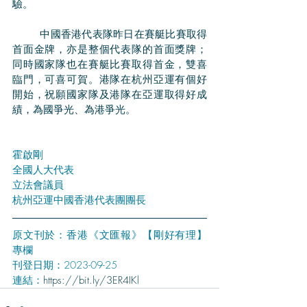
驗。
	中國香港代表隊昨日在賽艇比賽取得
首面金牌，亦是整個代表隊的首面獎牌；
同時國家隊也在賽艇比賽取得首金，雙喜
臨門，可喜可賀。港隊在杭州亞運有個好
開始，祝願國家隊及港隊在亞運取得好成
績，為國爭光、為港爭光。
霍啟剛
全國人大代表 
立法會議員 
杭州亞運中國香港代表團團長
原文刊於：香港《文匯報》【剛好有理】
專欄
刊登日期：2023-09-25
連結：
https://bit.ly/3ER4IKl