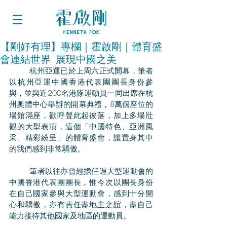
【剛好有理】專欄｜霍啟剛｜體育盛
會連結世界 展現中國之美
	杭州亞運已於上周六正式開幕，筆者
以杭州亞運中國香港代表團團長身份參
與，並與近200名港隊運動員一同出席在杭
州奧體中心舉辦的開幕典禮，8萬個座位的
場館滿座，歡呼聲此起彼落，加上多場壯
觀的大型表演，這個「中國特色、亞洲風
采、精彩紛呈」的體育盛會，讓置身其中
的我們感到非常驕傲。
	筆者以往亦曾經擔任過大型運動會的
中國香港代表團團長，惟今次以團長身份
在自己國家參與大型運動會，感到十分開
心和驕傲，亦有責任盡地主之誼，盡自己
能力接待其他國家及地區的運動員。