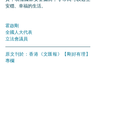
安穩、幸福的生活。
霍啟剛 
全國人大代表 
立法會議員
原文刊於：香港《文匯報》【剛好有理】
專欄
刊登日期：2023-05-02
連結：
https://bit.ly/3ne4qIp