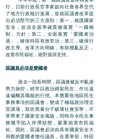
	今年年底，新一屆區議會選舉將會舉
行，日前行政長官李家超向社會各界交代
了地方行政檢討進展，並就區議會改革提
出必須堅守的三大原則：第一，維護國家
安全，並須全面準確貫徹落實「一國兩
制」方針；第二，全面落實「愛國者治
港」，確保特區有效管治；第三，確保行
政主導。改革方向明確，有助撥亂反正，
改善市民福祉，絕對值得支持。
區議員必須是愛國者
	過去一段長時間，區議會被反中亂港
勢力操控，經常以政治綁架民生，作出遠
遠偏離其職能的行徑。本應聚焦地區民生
事務事項的區議會，變成了極端政治理念
宣講場，鼓吹黑暴分子破壞社會安寧，不
單帶來了國家安全風險，同時亦令民生事
務幾乎陷入停滯狀態，嚴重損害市民福
祉。因此，區議會必須由具有國家安全大
局觀的愛國者擔任議員，在選舉前，特區