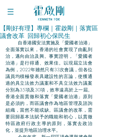
【剛好有理】專欄｜霍啟剛｜落實區
議會改革 回歸初心保民生
	自香港國安法實施及「愛國者治港」
全面落實以來，香港的社會實現了由亂到
治，邁向由治及興。事實證明，「愛國者
治港」是行得通、效果佳。以現屆立法會
為例，2022年雖然只有33次會議，但各位
議員均積極發表具建設性的言論，使獲通
過的具立法效力議案和不具立法效力議案
分別為35項及30項，效率遠高於上一屆。
香港全面貫徹和落實「愛國者治港」原則
是必須的，而區議會作為地區管理及諮詢
組織，當然不能或缺。區議會的改革，需
要回歸基本法賦予的職能和初心，以貫徹
特區政府行政主導的原則，落實去政治
化，並提升地區治理水平。