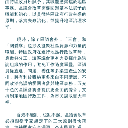
由特區政府所賦予，其職能應聚焦於地區
事務。區議會改革需要回歸基本法賦予的
職能和初心，以貫徹特區政府行政主導的
原則，落實去政治化，並提升地區治理水
平。
	現時，除了區議會外，「三會」和
「關愛隊」也涉及凝聚社區資源和力量的
職能。特區政府在進行地區行政改革時，
應做好分工，讓區議會更有力發揮作為諮
詢組織的作用，避免工作過度重疊。區議
員從直選、間選、委任等多渠道產生的安
排，將有利於吸納更多來自不同階層、不
同政治光譜的愛國者參與地區事務，五光
十色的區議會將會提供更全面的聲音，支
持制定地區行政工作，為市民謀取更大幸
福。
	香港不能亂，也亂不起。區議會改革
必須跟從李家超定下的三大原則盡快落
實，填補國家安全漏洞，令市民可以過上