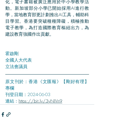
化，電子書籍被廣泛應用於中小學教學活
動。新加坡部分小學已開始採用AI進行教
學，當地教育部更計劃推出AI工具，輔助科
目學習。香港要突破種種障礙，積極推動
電子教學，為打造國際教育樞紐出力，為
建設教育強國作出貢獻。
霍啟剛
全國人大代表 
立法會議員 
原文刊於：香港《文匯報》【剛好有理】
專欄
刊登日期：2024-06-03
連結：
https://bit.ly/3yNIVn9