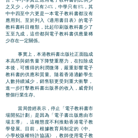
告，中小學真正應用電子教科書的比例少
之又少，小學只有24%，中學只有8%，其
中中四至中六更是一本電子教科書都沒有
應用到。至於列入《適用書目表》的電子
教科書科目種類，比起印刷版教科書少了
五至九成，這些都與電子教科書供應量稀
少存在一定關係。
	事實上，本港教科書出版社正面臨成
本高昂與銷售量下降雙重壓力，在扣除成
本後，可獲得的利潤微薄，嚴重影響電子
教科書的供應和質量。隨着香港適齡學生
人數持續減少，銷售額更受到重大衝擊，
進一步打擊教科書出版界的收入，威脅到
整個行業生存。
	當局曾經表示，停止「電子教科書市
場開拓計劃」是因為「電子書出版應由市
場主導」，這種態度不利推動香港電子教
學發展。目前，根據教育局制定的《中、
小學校版權特許協議》，教師使用電子教