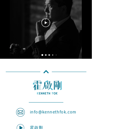
info@kennethfok.com
霍啟剛